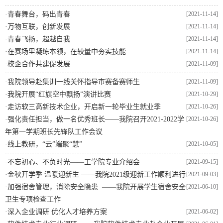
·
青春舞台，码出青春
[2021-11-14]
·
万物互联，创新发展
[2021-11-14]
·
青春飞扬，超越自我
[2021-11-14]
·
在赛场里凝练本领，在较量中夯实技能
[2021-11-14]
·
校企合作共建促发展
[2021-11-09]
·
我院领导赴集训一线关怀指导市赛备赛师生
[2021-11-09]
·
我院开展“红旗空中飘扬”演讲比赛
[2021-10-29]
·
走访软三高新技术企业，开启新一轮毕业生就业季
[2021-10-26]
·
强化责任担当，做一名优秀班长​——我院召开2021-2022学
[2021-10-26]
年第一学期班长先锋队工作会议
·
线上教研，“云”端聚“慧”
[2021-10-05]
·
不忘初心、不负时光——工学院专业介绍会
[2021-09-15]
·
金秋开学季 温暖迎新生 ——我院2021级迎新工作顺利进行
[2021-09-03]
·
加强宿舍管理，消除安全隐患 ——我院开展学生宿舍安全
[2021-06-10]
卫生专项检查工作
·
深入企业调研 优化人才培养方案
[2021-06-02]