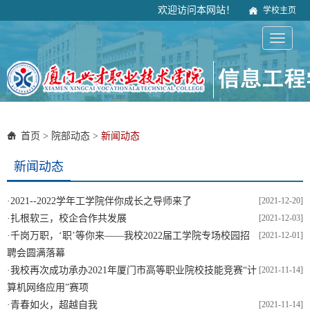
欢迎访问本网站！
学校主页
首页
>
院部动态
>
新闻动态
新闻动态
·
2021--2022学年工学院伴你成长之导师来了
[2021-12-20]
·
扎根软三，校企合作共发展
[2021-12-03]
·
千岗万职，‘职’等你来——我校2022届工学院专场校园招
[2021-12-01]
聘会圆满落幕
·
我校再次成功承办2021年厦门市高等职业院校技能竞赛“计
[2021-11-14]
算机网络应用”赛项
·
青春如火，超越自我
[2021-11-14]