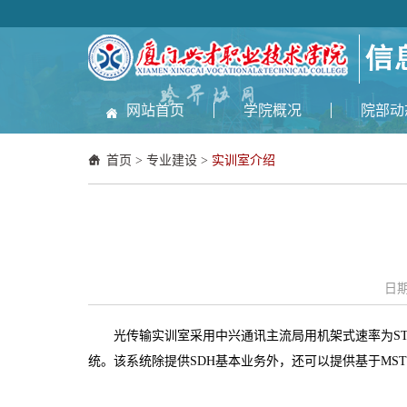
网站首页
学院概况
院部动
首页
>
专业建设
>
实训室介绍
日期
光传输实训室采用中兴通讯主流局用机架式速率为STM-1
统。该系统除提供SDH基本业务外，还可以提供基于MS