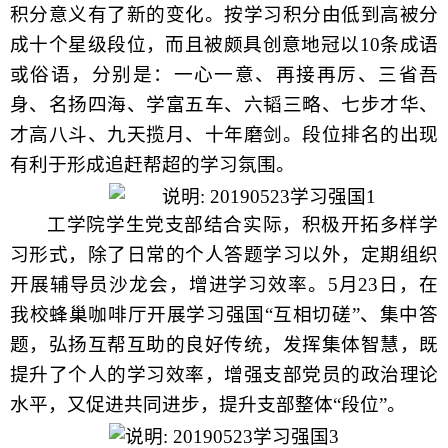
积分意义有了新的变化。按学习积分由低到高被分
成十个星级段位，而且被颇具创意地冠以
10
条成语
或俗语，分别是：一心一意、再接再厉、三省吾
身、名扬四海、学富五车、六韬三略、七步才华、
才高八斗、九天揽月、十年磨剑。段位排名的出现
有利于形成追赶帮超的学习氛围。
工学院学生党支部结合实际，积极开拓多样学
习形式，除了日常的个人答题学习以外，定期组织
开展辅导员沙龙会，增进学习效率。
5
月
23
日，在
我校蜂巢咖啡厅开展学习强国“互相切磋”、集中答
题，弘扬互帮互助的良好传统，发挥集体智慧，既
提升了个人的学习效率，增强支部党员的政治理论
水平，又促进共同进步，提升支部整体“段位”。