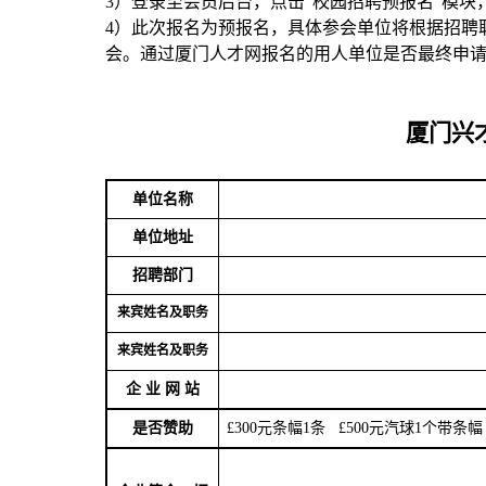
3
）登录至会员后台，点击
“
校园招聘预报名
”
模块
4
）此次报名为预报名，具体参会单位将根据招聘
会。通过厦门人才网报名的用人单位是否最终申
厦门兴
单位名称
单位地址
招聘部门
来宾姓名及职务
来宾姓名及职务
企 业 网 站
是否赞助
£
300
元条幅
1
条
£
500
元汽球
1
个带条幅