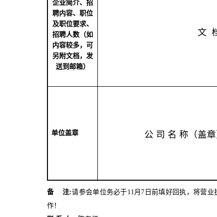
企业简介、招
聘内容、职位
及职位要求、
文
招聘人数（如
内容较多，可
另附文档，发
送到邮箱）
单位盖章
公 司 名 称（盖
备
注
:
请参会单位务必于
11
月
7
日前填好回执，将营业
作！