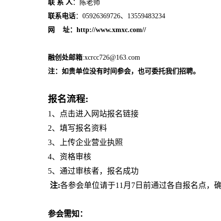
联 系 人
：陈老师
联系电话
：
05926369726
、
13559483234
网
址：
http://www.xmxc.com//
融创处邮箱
:xcrcc726@163.com
注：如贵单位没有时间参会，也可委托我们招聘。
报名流程
:
1、
点击进入网站报名链接
2、
填写报名资料
3、
上传企业营业执照
4、
资格审核
5、
通过审核者，报名成功
注:
各参会单位请于
11
月
7
日前通过各自报名点，
参会需知：