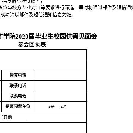
，填写信息进行报名；
职位与校方专业对口等要求进行筛选，届时将通过邮件及短信通
请成功请以邮件及短信通知信息为准。
才学院
2020
届毕业生校园供需见面会
参会回执表
传真电话
联系电话
联系电话
是否预留车位
£
是
£
否
£
其他
_______