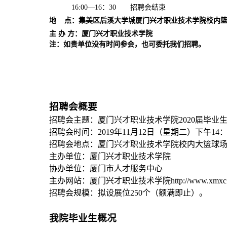
16:00
—
16
：
30
招聘会结束
地
点：
集美区后溪大学城
厦门兴才职业技术学院校内
主 办 方：厦门兴才职业技术学院
注：如贵单位没有时间参会，也可委托我们招聘。
招聘会概要
招聘会主题：厦门兴才职业技术学院
2020
届毕业
招聘会时间：
2019
年
11
月
12
日（星期二）下午
14
招聘会地点：厦门兴才职业技术学院校内大篮球
主办单位：厦门兴才职业技术学院
协办单位：厦门市人才服务中心
主办网站：厦门兴才职业技术学院
http://www.xmxc
招聘会规模：拟设展位
250
个（额满即止）。
我院毕业生概况