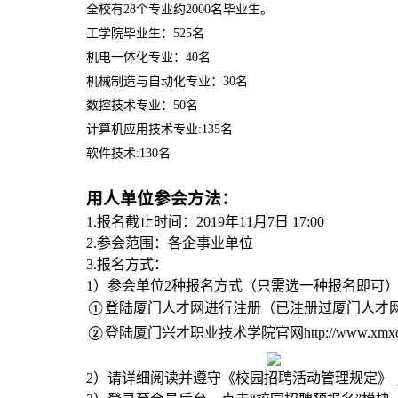
全校有
28
个专业约
2000
名毕业生。
工学院毕业生：
525
名
机电一体化专业：
40
名
机械制造与自动化专业：
30
名
数控技术专业：
50
名
计算机应用技术专业
:135
名
软件技术
:130
名
用人单位参会方法：
1.
报名截止时间：
2019
年
11
月
7
日
17:00
2.
参会范围：各企事业单位
3.
报名方式：
1
）参会单位
2
种报名方式（只需选一种报名即可
登陆厦门人才网进行注册（已注册过厦门人才
①
登陆厦门兴才职业技术学院官网http://www.xm
②
2
）请详细阅读并遵守《校园招聘活动管理规定》 