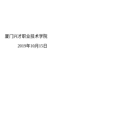
厦门兴才职业技术学院
2019
年
10
月
15
日