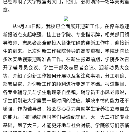
已经叩响了大学殿堂的大门，他们，必将演绎一场华美的篇
章。
从9月2-4日起，我校已全面展开迎新工作，在停车场迎
新报道点支起帐篷，挂上各学院、专业指示牌，相关部门领
导教师、志愿者都全部投入紧张忙碌的迎新工作中，迎接新
生的到来。
此次迎新工作我院领导的高度重视，学院沈院长
多次实地视察迎新准备工作。在新生报道前期，学院多次召
开了辅导员会议、学生干部及志愿者会议、迎新动员大会
等，介绍了迎新工作如何开展以及各注意事项，分工明确、
部署周密，为迎新工作的顺利进行奠定了基础。
报道期间，
各专业辅导员与学生助理亲自坐镇。辅导员王小凤老师说，
学生们刚进大学需要一段时间的适应，解决事情的能力还不
够强，作为辅导员，她会尽心尽力帮助学生培养独立与自立
的能力。同时她提醒同学们要遵纪守纪，大一大二打好专业
基础，到了大三，才能更好地与社会对接。
学院领导们亲临