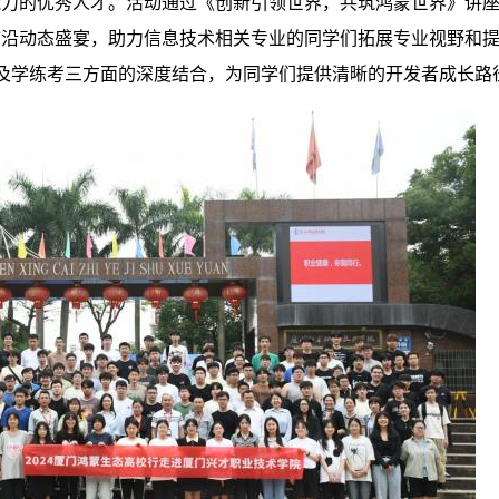
能力的优秀人才。活动通过《创新引领世界，共筑鸿蒙世界》讲
前沿动态盛宴，助力信息技术相关专业的同学们拓展专业视野和
及学练考三方面的深度结合，为同学们提供清晰的开发者成长路