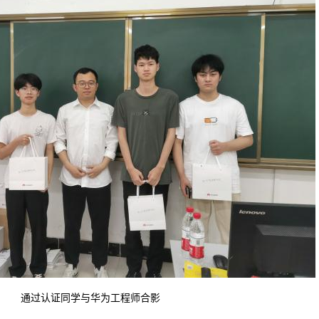
通过认证同学与华为工程师合影