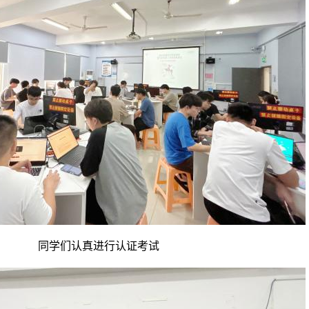
同学们认真进行认证考试