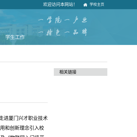
欢迎访问本网站！
学校主页
学生工作
相关链接
术走进厦门兴才职业技术
应用和创新理念引入校