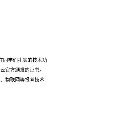
在同学们扎实的技术功
为云官方颁发的证书。
能、物联网等报考技术