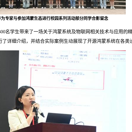
华为专家与参加鸿蒙生态进行校园系列活动部分同学合影留念
近300名学生带来了一场关于鸿蒙系统及物联网相关技术与应用的
进行了详细介绍，并结合实际案例生动展现了开源鸿蒙系统在各类