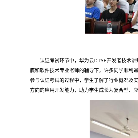
认证考试环节中，华为云DTSE开发者技术
底和软件技术专业老师的辅导下，许多同学顺利通
参与认证考试的过程中，学生了解了行业概况及
方向的应用开发能力，助力学生成长为复合型、