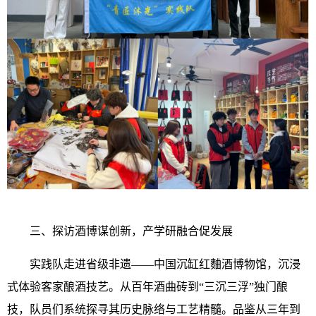
三、探访酒博谋创新，产学研融合促发展
实践队走进省级非遗——中国沉缸红麯酒博物馆，沉浸
式体验客家酿酒技艺。从百年酒曲砖到“三沉三浮”独门酿
技，队员们系统探寻其历史脉络与工艺精髓。品鉴从三年到