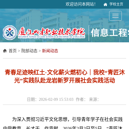
欢迎访问本网站！
学校主页
首页
>
院部动态
>
新闻动态
青春足迹映红土·文化薪火燃初心｜我校“青匠沐
光”实践队赴龙岩新罗开展社会实践活动
日期：2026-02-09 15:53:03 作者： 来源：
为深入贯彻习近平文化思想，引导青年学子在社会实践
中受教育、长才干、作贡献，2026年2月2日至5日，“青匠沐