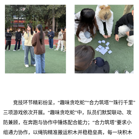
竞技环节精彩纷呈，“趣味贪吃蛇”“合力筑塔”“珠行千里”
三项游戏依次开展。“趣味贪吃蛇”中，队员们默契联动、攻
防兼顾，在奔跑与协作中锤炼配合能力；“合力筑塔”要求小
组通力协作，以绳钩精准搬运积木并稳稳垒高，每一块积木