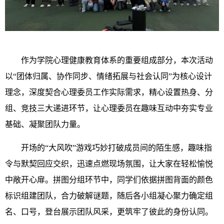
作为学院心理健康教育体系的重要组成部分，本次活动
以“团体归属、协作同步、情绪拓展与社会认同”为核心设计
理念，深度契合心理委员工作实际需求，精心设置热身、分
组、竞技三大递进环节，让心理委员在趣味互动中夯实专业
基础、凝聚团队力量。
开场的“大风吹”游戏巧妙打破成员间的陌生感，趣味指
令与默契回应交织，迅速点燃现场氛围，让大家在轻松愉悦
中敞开心扉。拼图分组环节中，同学们依据拼图背面的颜色
标识组建团队，合力破解谜题，随后各小组凝心聚力确定组
名、口号，登台展示团队风采，更筑牢了彼此的身份认同。