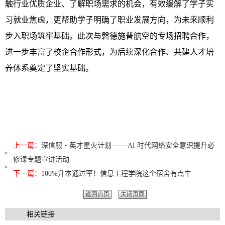
触行业优质企业、了解职场需求的机会，有效缓解了学子实
习就业焦虑，更帮助学子明确了职业发展方向，为未来顺利
步入职场筑牢基础。此次与磐德施普航空的专场招聘合作，
进一步丰富了校企合作形式，为后续深化合作、共建人才培
养体系奠定了坚实基础。
上一篇：
深信服・英才星火计划 ——AI 时代网络安全意识提升必
修课专题宣讲活动
下一篇：
100%升本通过率！信息工程学院这个宿舍有点牛
返回首页
关闭页面
相关链接