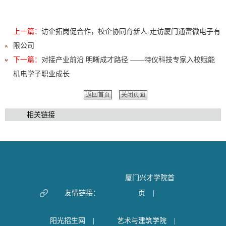
上一篇：
访企拓岗促合作，校企协同育新人-走访厦门通富微电子有
限公司
下一篇：
对接产业前沿 明晰成才路径 ——特仪科技专家入校赋能
机电学子职业成长
返回首页
关闭页面
相关链接
厦门兴才学院首
友情链接：
页
|
阳光招生网
|
艺术与建筑学院
|