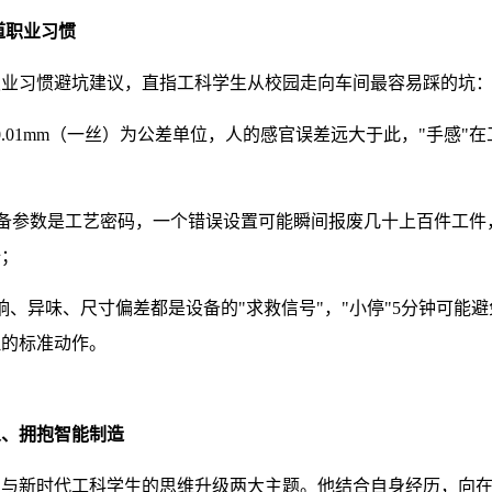
道职业习惯
职业习惯避坑建议，直指工科学生从校园走向车间最容易踩的坑
.01mm（一丝）为公差单位，人的感官误差远大于此，"手感"
；
备参数是工艺密码，一个错误设置可能瞬间报废几十上百件工件
全；
、异味、尺寸偏差都是设备的"求救信号"，"小停"5分钟可能避免
理的标准动作。
义、拥抱智能制造
知与新时代工科学生的思维升级两大主题。他结合自身经历，向