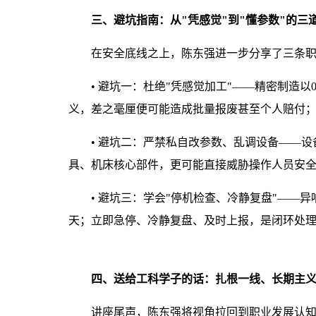
三、避坑指南：从"凭感觉"到"懂参数"的三
在安全底线之上，陈东强进一步分享了三条
•
避坑一：杜绝"凭感觉加工"——精密制造以0
义，差之毫厘便可能造成批量报废甚至个人赔付
•
避坑二：严禁私自改参数、乱调设备——设
具、机床核心部件，更可能直接威胁操作人员安
•
避坑三：学会"停机检查、冷静复盘"——异响
天；立即急停、冷静复盘、及时上报，是闭环处
四、送给工科学子的话：扎根一线、长期主
讲座尾声，陈东强将视角拉回到职业发展认