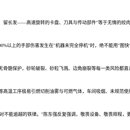
、留长发——高速旋转的卡盘、刀具与传动部件"等于无情的绞肉
0%以上的手部伤害发生在"机器未完全停机"时，绝不能用"图快
无骨骼保护，砂轮破裂、砂粒飞溅、边角崩裂等每一类风险都直
等高温工序极易引燃切削油雾与可燃气体，车间吸烟、未规范使
是绝对不能逾越的铁律。"陈东强反复强调，敬畏设备、敬畏规程，