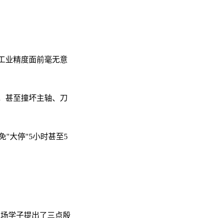
：
在工业精度面前毫无意
，甚至撞坏主轴、刀
"大停"5小时甚至5
在场学子提出了三点殷