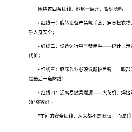
围绕这四条红线，他逐一展开、警钟长鸣：
•
红线一：旋转设备严禁戴手套、穿宽松衣物
乎人身安全；
•
红线二：设备运行中严禁伸手——统计显示9
代价；
•
红线三：磨床作业必须佩戴护目镜——眼部
是最后一道防线；
•
红线四：远离易燃易爆源——火花机、焊接
须"零容忍"。
"车间的安全红线，从来都不是'建议'，而